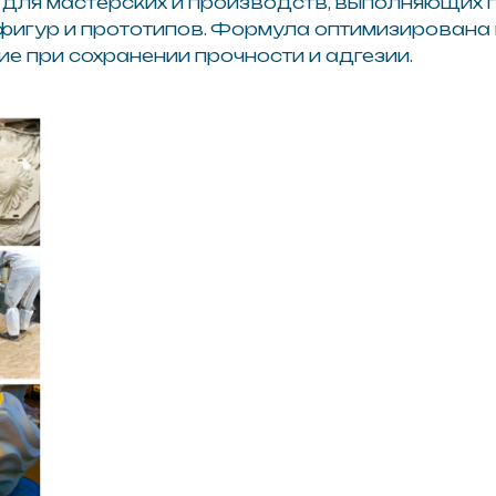
я полимочевина
Wotan E105
ется, требует механической
Легко шлифуется
усилием
наждачной бумаг