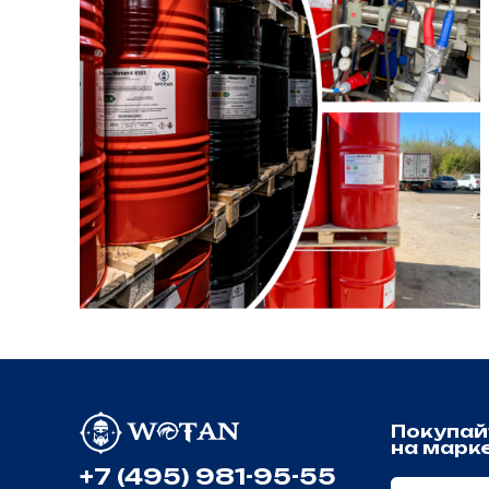
Покупайте
на маркетпле
+7 (495) 981-95-55
Ozon
РОССИЯ
Yandex
г.Москва, ул. Павла Корчагина, 2
Политика конфиденциальности
Обработка и защита данных
Политика использования cookie-файлов
Пользовательское соглашение
© 2026 Копирование информации только с разрешения п