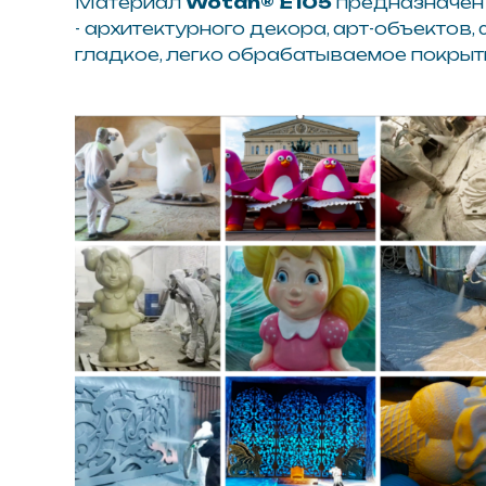
Параметр
Стандартна
Трудно шлифу
Шлифуемость
обработки с 