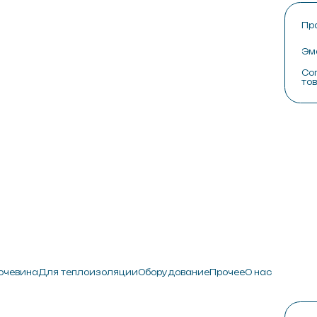
Праймер
Для теплоизоляции
Оборудование
Прочее
О нас
Эмаль
Сопутствующие
товары
О ком
Сотру
Произ
Конта
Для теплоизоляции
Оборудование
Прочее
О нас
Праймер
Эмаль