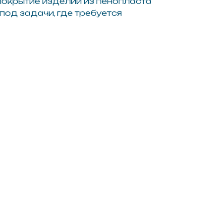
 вручную обычной
ой