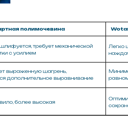
Минимальная шагр
раженную шагрень,
равномерное рас
ополнительное выравнивание
Оптимизированная
 более высокая
сохранении качес
otan® E105
ния
- покрытие ложится ровно и аккуратно;
коративных изделий и подготовки под покраску;
ность без необходимости длительной обработки;
имым грунтам;
оративными покрытиями.
ию
й и очищенной от пыли;