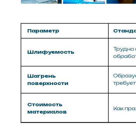
Образует вы
Шагрень
требуется д
поверхности
Стоимость
Как правило,
материалов
Ключевые преимущества W
Контролируемое время гелеобразова
Лёгкая шлифуемость
- идеальна для де
Минимальная шагрень
- гладкая поверх
Высокая адгезия
к пенопласту и совмест
Совместимость
с лакокрасочными и дек
Рекомендации по нанесен
поверхность пенопласта должна быть сухо