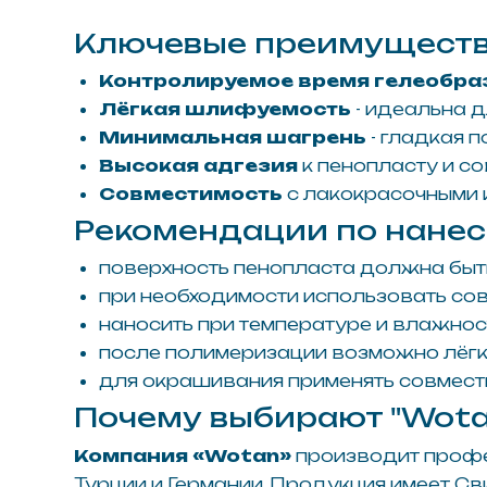
при необходимости использовать совмест
наносить при температуре и влажности, ук
после полимеризации возможно лёгкое ш
для окрашивания применять совместимые 
Почему выбирают "Wotan"
Компания «Wotan»
производит профессион
Турции и Германии. Продукция имеет Свидете
качества.
Наши клиенты получают:
надёжные поставки сертифицированных м
техническую поддержку по параметрам на
обучение специалистов и рекомендации по
оптимальные цены для профессиональных 