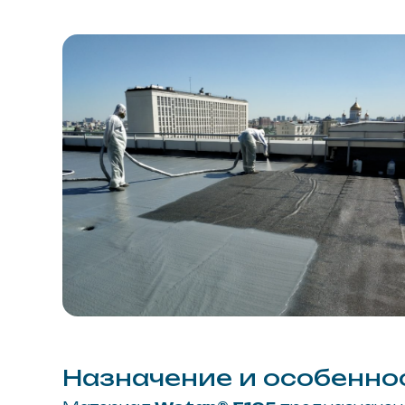
Назначение и особенности
Материал
Wotan® E105
предназначен для м
- архитектурного декора, арт-объектов, фигу
гладкое, легко обрабатываемое покрытие при