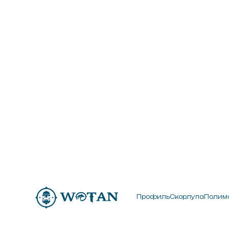
Профиль
Скорлупа
Полимочевина
Профиль
Скорлупа
Полимочевина