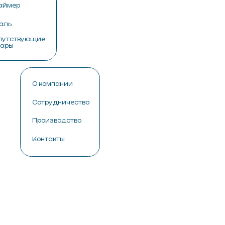
пании
дничество
водство
кты
иональных декораторов.