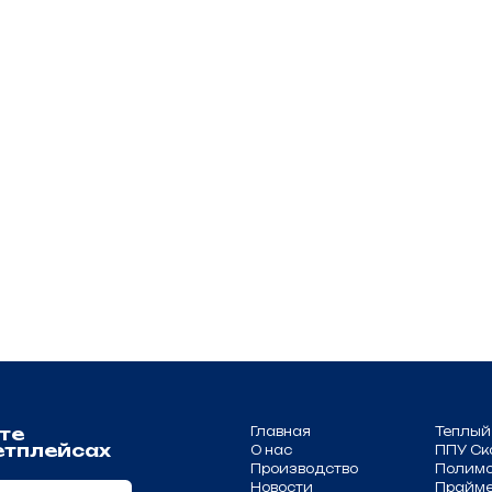
Главная
Теплый профиль
йсах
О нас
ППУ Скорлупа
Производство
Полимочевина
Новости
Праймер
Проекты
Эмаль
Документация
Компоненты для
Партнёрам
теплоизоляции
.m
Контакты
Сопутствующие
товары
Оборудование и
комплектующие
равообладателя.