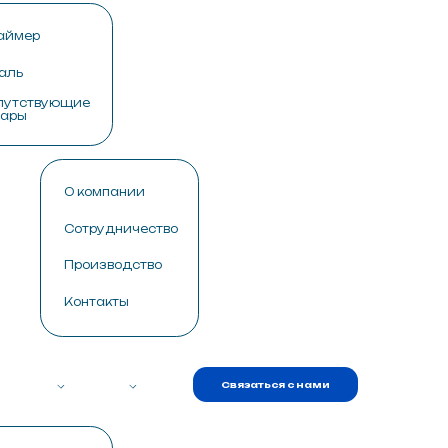
Связаться с нами
пании
дничество
водство
кты
Связаться с нами