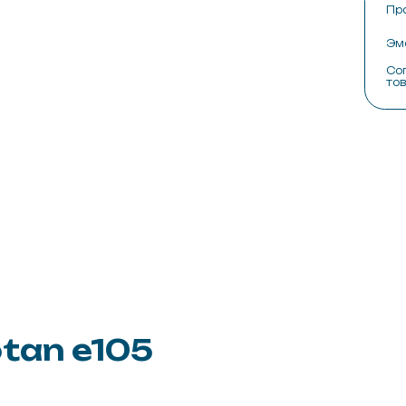
Сопутствующие
товары
О ком
Сотру
Произ
Конта
 e105
Полимочевина Wotan® e105-секрет професс