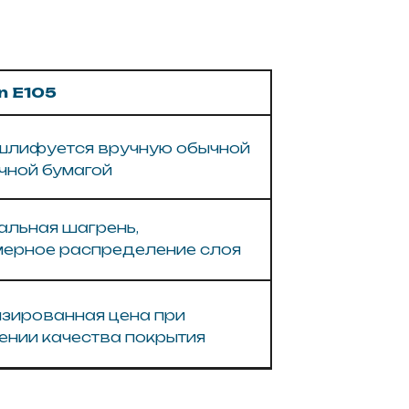
ень,
пределение слоя
 цена при
тва покрытия