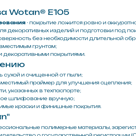
имый праймер для улучшения сцепления;
азанных в техпаспорте;
лифование вручную;
краски и финишные покрытия.
альные полимерные материалы, зарегистрированным
льство о государственной регистрации (СГР) и прохо
атериалов;
несения;
 подготовке поверхности;
мастерских.