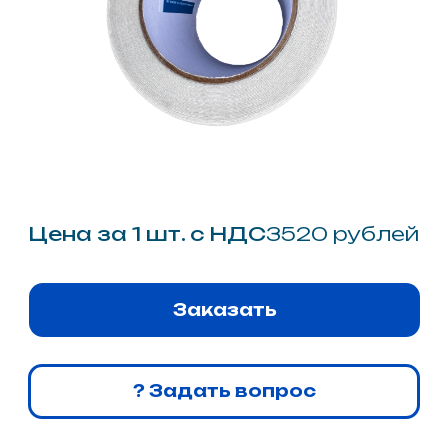
Уплотнения и армирования
швов и стыков. Ширина 100 мм.
Описание
Самоклеящаяся лента Wotan®
100-25 шириной 100 мм
представляет собой
универсальный монтажный
материал, предназначенный для
эффективной герметизации и
локального армирования
строительных швов, стыков и
примыканий. Оптимально
подобранная ширина полотна
делает данный продукт
идеальным решением для
обработки стандартных
монтажных зазоров,
обеспечивая необходимый
нахлест на сопрягаемые