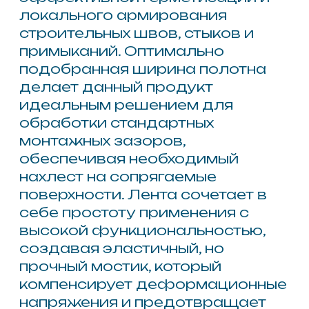
ожидания высыхания. Этот
продукт незаменим при
подготовке поверхностей под
нанесение гидроизоляционных
мастик и полимерных покрытий,
выступая в роли армирующего
слоя, который продлевает срок
службы финишной отделки и
сохраняет целостность всей
системы при эксплуатационных
нагрузках.
Другие товары