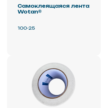
Документация
Партнёрам
Контакты
Теплый
профиль
ППУ
Скорлупа
Полимочевина
Праймер
Эмаль
Компоненты для
теплоизоляции
Сопутствующие товары
Оборудование и
комплектующие