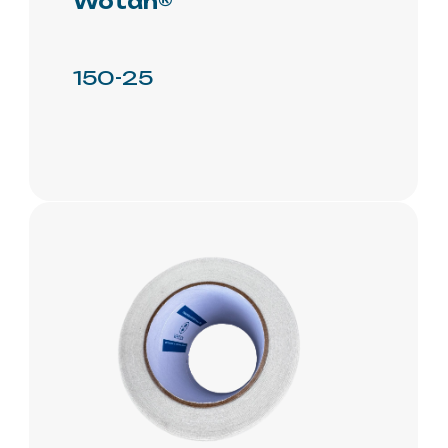
Покупайте
на
маркетплейсах
Ozon
Yandex.m
Главная
О нас
Производство
Новости
Проекты