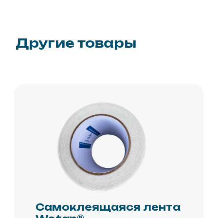
50-25
Полиуретановый
герметик Wotan®
CS