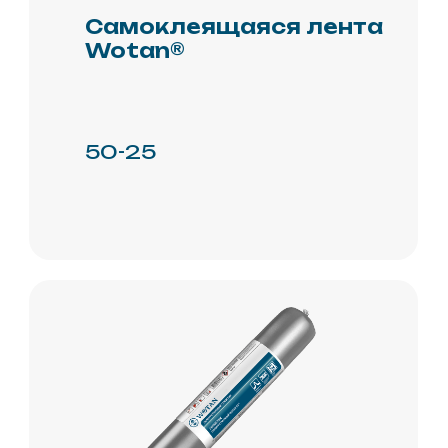
Telegram
Вконтакте
реквизиты
+7 (495) 981-95-55
РОССИЯ
г.Москва, ул. Павла
Корчагина, 2