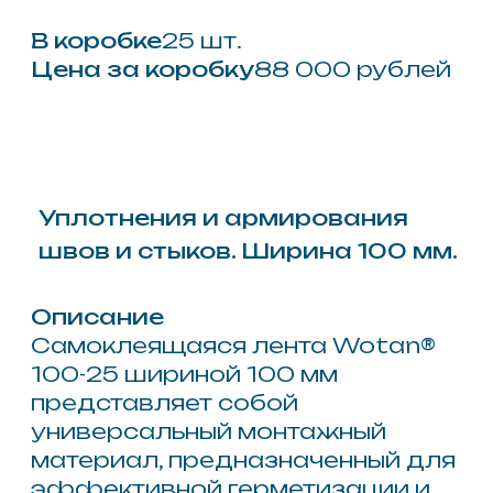
поверхности. Лента сочетает в
себе простоту применения с
высокой функциональностью,
создавая эластичный, но
прочный мостик, который
компенсирует деформационные
напряжения и предотвращает
раскрытие трещин в наиболее
уязвимых зонах конструкции.
Применение ленты Wotan® 100-
25 гарантирует создание
надежного барьера против
проникновения влаги и воздуха,
существенно повышая
герметичность узла. Высокая
клеящая способность состава
обеспечивает мгновенную
фиксацию на различных
основаниях (бетон, металл,
пластик, дерево), исключая
необходимость использования
дополнительных крепежных
элементов или длительного