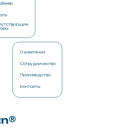
пании
дничество
водство
кты
25 мм S 50 мм L 1000 мм
отного ППУ обеспечивает стабильность