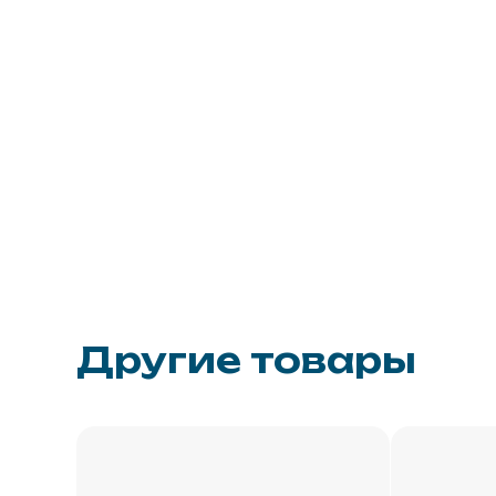
Другие товары
Скорлупа П
Скорлупа ППУ для
отвода
отвода
Wotan®
Wotan®
Ø 114 мм S 4
Ø 108 мм S 40 мм