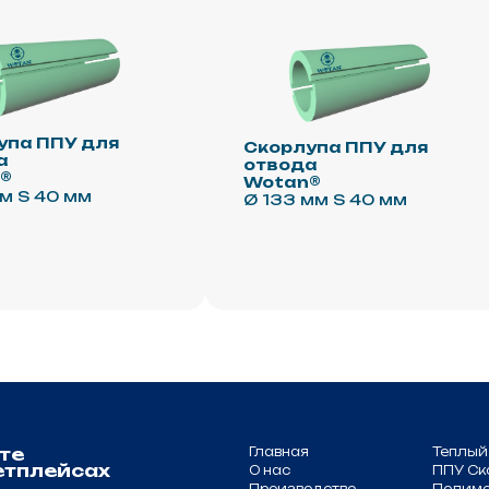
Главная
Теплый профиль
йсах
О нас
ППУ Скорлупа
Производство
Полимочевина
Новости
Праймер
Проекты
Эмаль
Документация
Компоненты для
Партнёрам
теплоизоляции
.m
Контакты
Сопутствующие
товары
Оборудование и
комплектующие