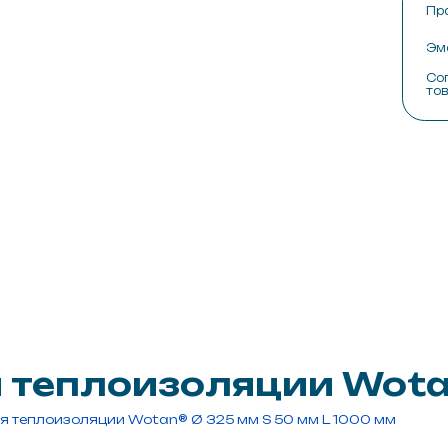
Сопутствующие
товары
О ком
Сотру
Произ
Конта
еплоизоляции Wotan®
Скорлупа ППУ для теплоизоляции Wotan® Ø 3
я теплоизоляции Wotan® Ø 325 мм S 50 мм L 1000 мм
Скорлупа Wotan® (50 мм) для труб диаметром 325 мм из высокопл
температуры носителя и механическую прочность магистрали.