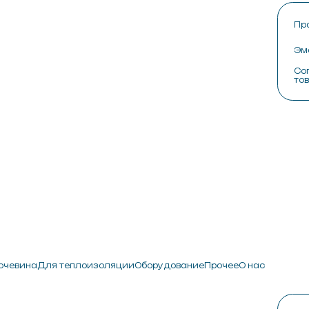
Праймер
Для теплоизоляции
Оборудование
Прочее
О нас
Эмаль
Сопутствующие
товары
О ком
Сотру
Произ
Конта
Для теплоизоляции
Оборудование
Прочее
О нас
Праймер
Эмаль