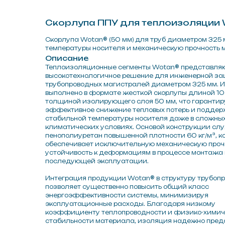
Описание
Теплоизоляционные сегменты Wotan® представляют собой
высокотехнологичное решение для инженерной защиты
трубопроводных магистралей диаметром 325 мм. Изделие
выполнено в формате жесткой скорлупы длиной 1000 мм с
толщиной изолирующего слоя 50 мм, что гарантирует
эффективное снижение тепловых потерь и поддержание
стабильной температуры носителя даже в сложных
климатических условиях. Основой конструкции служит
пенополиуретан повышенной плотности 60 кг/м³, который
обеспечивает исключительную механическую прочность и
устойчивость к деформациям в процессе монтажа и
последующей эксплуатации.
Интеграция продукции Wotan® в структуру трубопровода
позволяет существенно повысить общий класс
энергоэффективности системы, минимизируя
эксплуатационные расходы. Благодаря низкому
коэффициенту теплопроводности и физико-химической
стабильности материала, изоляция надежно предохраняет
стальные коммуникации от внешних воздействий и
преждевременного износа, значительно продлевая их
безаварийный срок службы. Это делает данные изделия
оптимальным выбором для ответственных объектов
теплоснабжения и промышленного назначения.