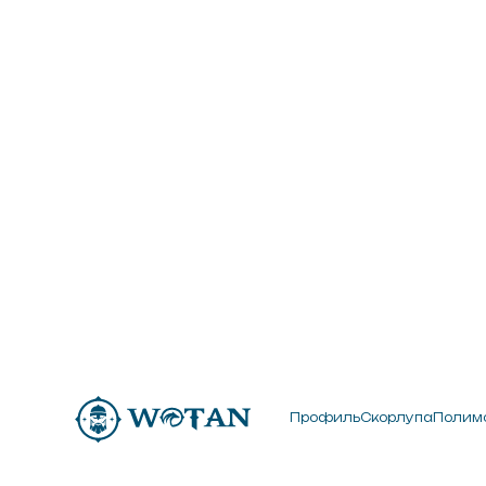
Профиль
Скорлупа
Полимочевина
Профиль
Скорлупа
Полимочевина