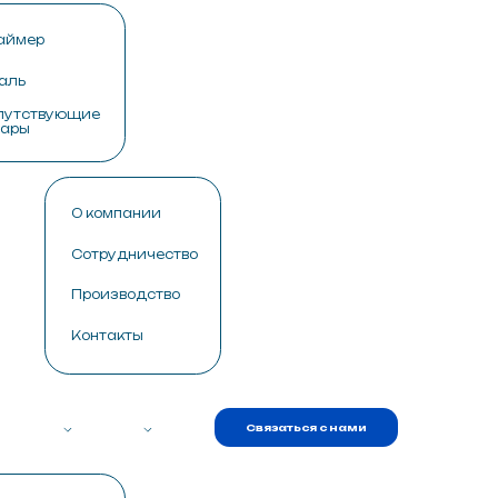
Связаться с нами
пании
дничество
водство
кты
Связаться с нами