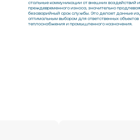
Скор
ПУ для
Скорлупа ППУ для
отво
отвода
Wota
Wotan®
Ø 159
0 мм
Ø 133 мм S 40 мм