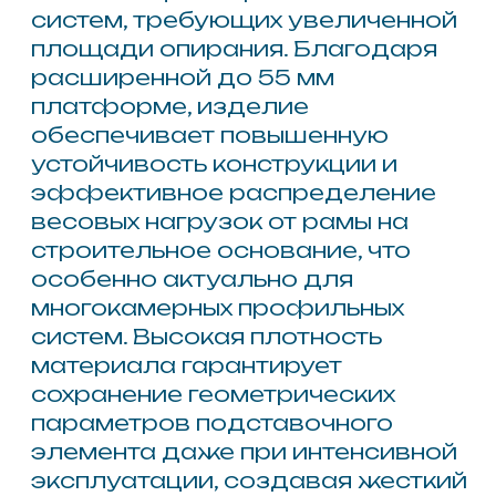
зону. Применение продукции
Wotan® данного типоразмера
способствует значительному
снижению теплопотерь,
предотвращает промерзание и
обеспечивает герметичность
нижнего узла примыкания,
гарантируя долговечность и
энергоэффективность
установленных конструкций.
Другие товары