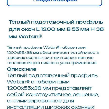
многокамерных профильных
систем. Высокая плотность
материала гарантирует
сохранение геометрических
параметров подставочного
элемента даже при интенсивной
эксплуатации, создавая жесткий
и надежный базис для всего
оконного блока.
Интеграция данного профиля в
монтажный узел позволяет
существенно улучшить
теплотехнические
характеристики примыкания за
счет увеличения площади
контакта с изолирующим
материалом. Изделие служит
эффективным терморазрывом,
замещая стандартные
«холодные» транспортировочные
профили и полностью блокируя
пути проникновения холода в
помещение через подоконную