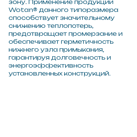
Теплый подставочный
профиль для окон
L 1200мм В 45 мм H 38 мм
Теплый подставочный