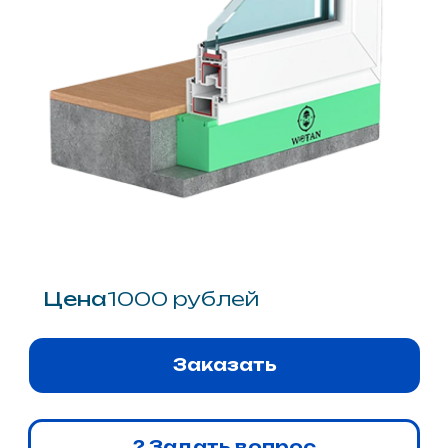
Теплый подставочный профиль
для окон L 1200 мм B 55 мм H 38
мм Wotan®
Теплый профиль Wotan® габаритами
1200x55x38 мм обеспечивает устойчивость
широких оконных систем и качественную
теплоизоляцию нижнего узла примыкания.
Описание
Теплый подставочный профиль
Wotan® с габаритами
1200x55x38 мм представляет
собой конструктивное решение,
оптимизированное для
инсталляции широких оконных
систем, требующих увеличенной
площади опирания. Благодаря
расширенной до 55 мм
платформе, изделие
обеспечивает повышенную
устойчивость конструкции и
эффективное распределение
весовых нагрузок от рамы на
строительное основание, что
особенно актуально для