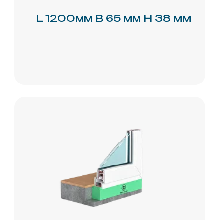
Покупайте
на
маркетплейсах
Ozon
Yandex.m
Главная
О нас
Производство
Новости
Проекты
Документация
Партнёрам