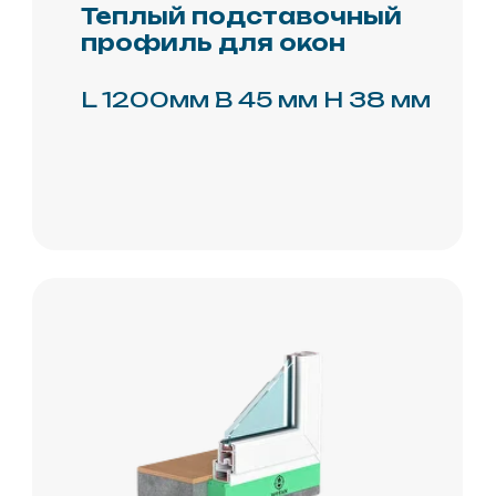
Контакты
Теплый
профиль
ППУ
Скорлупа
Полимочевина
Праймер
Эмаль
Компоненты для
теплоизоляции
Сопутствующие товары
Оборудование и
комплектующие