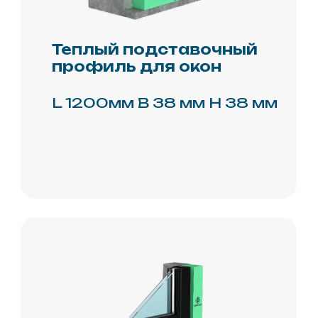
Telegram
Вконтакте
реквизиты
+7 (495) 981-95-55
РОССИЯ
г.Москва, ул. Павла
Корчагина, 2