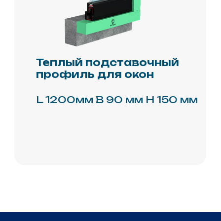
Политика
конфиденциальности
Обработка и защита
данных
Политика
использования cookie-
файлов
Пользовательское
соглашение
© 2026 Копирование
информации только
с разрешения
правообладателя.