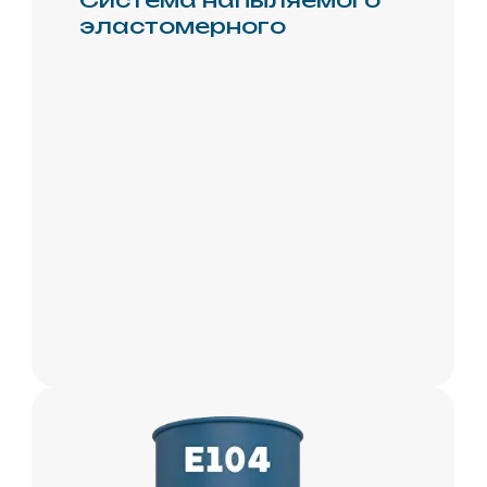
Wotan® E 105
Система напыляемого
эластомерного
Покупайте
на
маркетплейсах
Ozon
Yandex.m