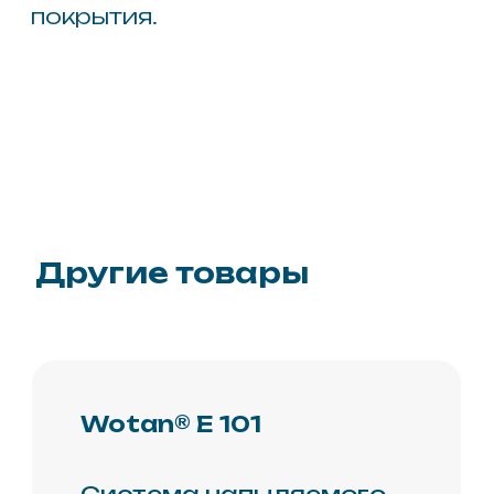
Wotan® PIR
Напыляемая система
Wotan® PIR