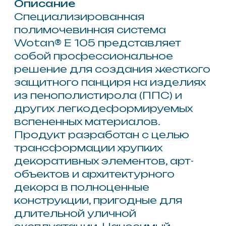
ветровую эрозию. Высокие
прочностные характеристики
полимера эффективно
защищают скульптуры от
механических повреждений,
вандализма и вибрационных
нагрузок при транспортировке,
существенно продлевая срок их
службы. Данная система
является незаменимым
инструментом в сфере создания
тематических парков,
фасадного декора и
сценографии, позволяя
сочетать легкость исходного
материала с монолитной
прочностью финишного
покрытия.