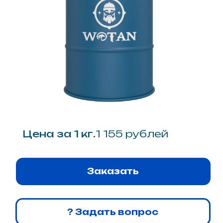
Система напыляемого
эластомерного
полимочевинного покрытия для
защиты скульптур из
пенопласта от атмосферных
осадков и ударных нагрузок.
Описание
Специализированная
полимочевинная система
Wotan® E 105 представляет
собой профессиональное
решение для создания жесткого
защитного панциря на изделиях
из пенополистирола (ППС) и
других легкодеформируемых
вспененных материалов.
Продукт разработан с целью