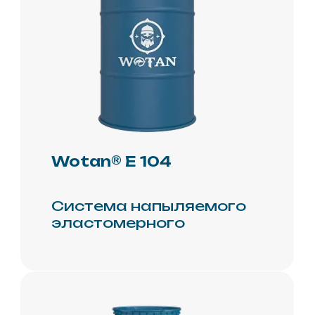
Главная
О нас
Производство
Новости
Проекты
Документация
Партнёрам
Контакты
Теплый
профиль
ППУ
Скорлупа
Полимочевина
Праймер
Эмаль
Компоненты для
теплоизоляции