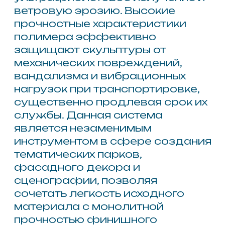
Wotan® E 104
Система напыляемого
эластомерного