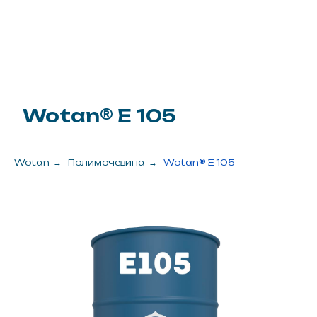
Wotan
→
Полимочевина
→
Wotan® E 105
Цена за 1 кг.
1 155 рублей
Заказать
? Задать вопрос
Упаковка
425 кг.
Цена от
490 875 рублей