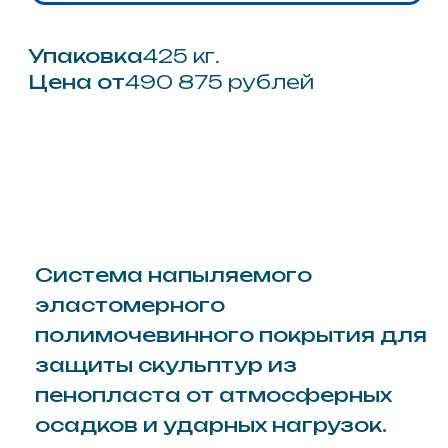
трансформации хрупких
декоративных элементов, арт-
объектов и архитектурного
декора в полноценные
конструкции, пригодные для
длительной уличной
эксплуатации. Наносимый
методом напыления состав
идеально повторяет сложную
геометрию фигуры, образуя
бесшовную ударопрочную
«корку», которая значительно
повышает конструктивную
жесткость изделия и надежно
капсулирует пористую основу.
Применение покрытия Wotan® E
105 обеспечивает арт-объектам
абсолютную герметичность и
устойчивость к агрессивным
факторам внешней среды,
включая интенсивные
атмосферные осадки,
ультрафиолетовое излучение и