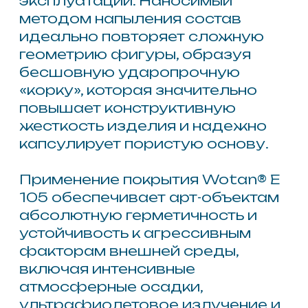
Другие товары
Wotan® E 101
Система напыляемого
эластомерного