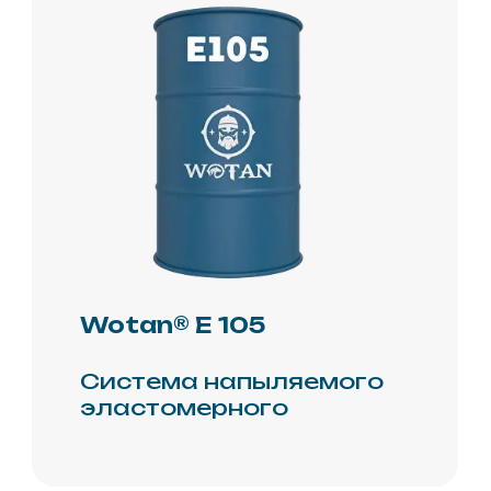
РОССИЯ
г.Москва, ул. Павла
Корчагина, 2
Политика
конфиденциальности
Обработка и защита
данных
Политика
использования cookie-
файлов
Пользовательское
соглашение
© 2026 Копирование
информации только
с разрешения