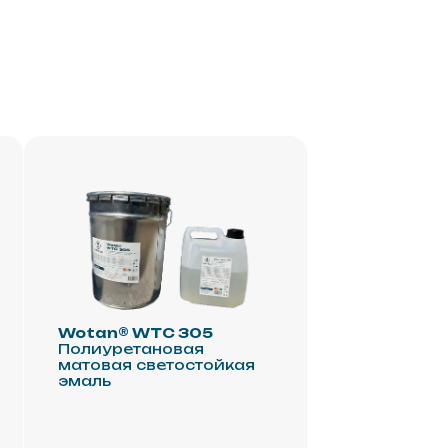
n® WTC 305
уретановая
ая светостойкая
ь
Telegram