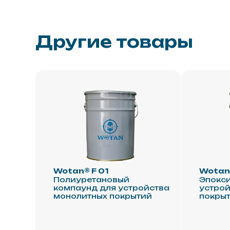
Wotan® F 01
Wotan® F 06
Полиуретановый
Эпоксидный 
компаунд для устройства
устройства 
монолитных покрытий
покрытий по