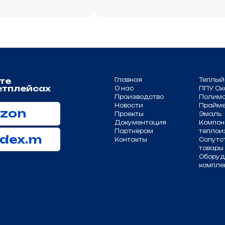
йсах
О нас
ППУ Скорлупа
Производство
Полимочевина
Новости
Праймер
Проекты
Эмаль
Документация
Компоненты для
Партнёрам
теплоизоляции
.m
Контакты
Сопутствующие
товары
Оборудование и
комплектующие
равообладателя.