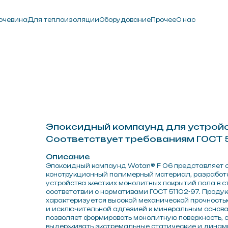
Для теплоизоляции
Для теплоизоляции
Оборудование
Оборудование
Прочее
Прочее
О нас
О нас
Эпоксидный компаунд для устройства наливн
Соответствует требованиям ГОСТ 51102-97
Описание
Эпоксидный компаунд Wotan® F 06 представляет собой
конструкционный полимерный материал, разработанный для
устройства жестких монолитных покрытий пола в строгом
соответствии с нормативами ГОСТ 51102-97. Продукт
характеризуется высокой механической прочностью на сжатие
и исключительной адгезией к минеральным основаниям, что
позволяет формировать монолитную поверхность, способную
выдерживать экстремальные статические и динамические
нагрузки, включая интенсивное движение тяжелой складской
техники. Жесткая эпоксидная матрица обеспечивает покрытию
превосходную износостойкость и химическую инертность,