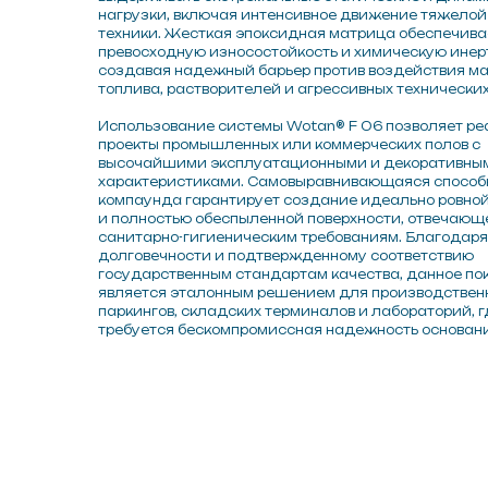
создавая надежный барьер против воздействия масел,
топлива, растворителей и агрессивных технических жидкостей.
Использование системы Wotan® F 06 позволяет реализовать
проекты промышленных или коммерческих полов с
высочайшими эксплуатационными и декоративными
характеристиками. Самовыравнивающаяся способность
компаунда гарантирует создание идеально ровной, бесшовной
и полностью обеспыленной поверхности, отвечающей строгим
санитарно-гигиеническим требованиям. Благодаря своей
долговечности и подтвержденному соответствию
государственным стандартам качества, данное покрытие
является эталонным решением для производственных цехов,
паркингов, складских терминалов и лабораторий, где
требуется бескомпромиссная надежность основания.