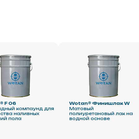
Wotan® Финишлак W
Wota
Поли
компаунд для
Матовый
матов
наливных
полиуретановый лак на
эмал
ла
водной основе
Главная
Теплый профиль