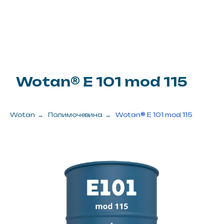
Wotan
→
Полимочевина
→
Wotan® E 101 mod 115
Цена за 1 кг.
1 320 рублей
Заказать
? Задать вопрос
Упаковка
420 кг.