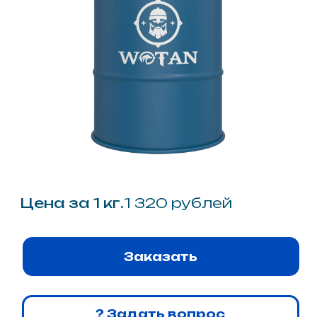
Цена от
554 400 рублей
Система напыляемого
эластомерного
полимочевинного покрытия с
повышенной устойчивостью к
абразивным воздействиям.
Описание
Специализированная
полимочевинная система
Wotan® E 101 mod 115
представляет собой
модифицированный
эластомерный состав
индустриального класса,
разработанный
целенаправленно для
эксплуатации в условиях