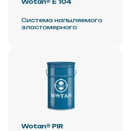
Теплый
профиль
ППУ
Скорлупа
Полимочевина
Праймер
Эмаль
Компоненты для
теплоизоляции
Сопутствующие товары
Оборудование и
комплектующие
Telegram
Вконтакте
реквизиты