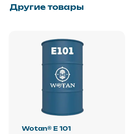
Wotan® E 105
Система напыляемого
эластомерного