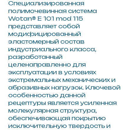
антикоррозийной и
противоизносной защиты
оборудования горно-
обогатительных комплексов,
кузовов грузовой спецтехники,
промышленных полов с тяжелым
трафиком и гидротехнических
сооружений, подверженных
воздействию взвесей. Высокая
плотность и когезионная
прочность полимера
гарантируют пролонгированный
эксплуатационный ресурс
рабочих поверхностей,
предотвращая их
преждевременное разрушение.
Использование данной
модификации позволяет
существенно сократить простои
оборудования и снизить
расходы на ремонт
дорогостоящих узлов,
работающих в агрессивной
абразивной среде.