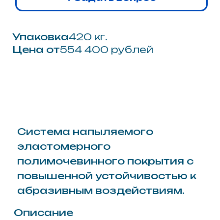
экстремальных механических и
абразивных нагрузок. Ключевой
особенностью данной
рецептуры является усиленная
молекулярная структура,
обеспечивающая покрытию
исключительную твердость и
сопротивляемость истиранию
при сохранении необходимых
показателей эластичности.
Наносимая методом
высокотехнологичного
напыления, система мгновенно
образует монолитный
бесшовный «панцирь»,
способный эффективно
противостоять интенсивному
воздействию сыпучих фракций,
трению скольжения и ударным
деформациям, не теряя
целостности защитного слоя.
Применение материала Wotan®
E 101 mod 115 является
оптимальным решением для