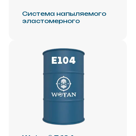
Покупайте
на
маркетплейсах
Ozon
Yandex.m
Главная
О нас
Производство
Новости
Проекты
Документация
Партнёрам
Контакты