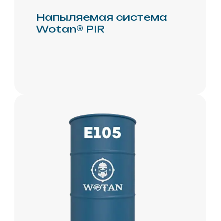
+7 (495) 981-95-55
РОССИЯ
г.Москва, ул. Павла
Корчагина, 2
Политика
конфиденциальности
Обработка и защита
данных
Политика
использования cookie-
файлов
Пользовательское