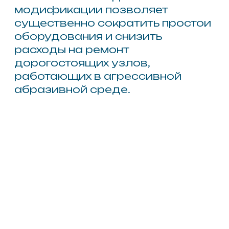
эластомерного
Wotan® PIR
Напыляемая система
Wotan® PIR