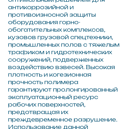
Wotan® E 101
Система напыляемого
эластомерного
Wotan® E 104
Система напыляемого